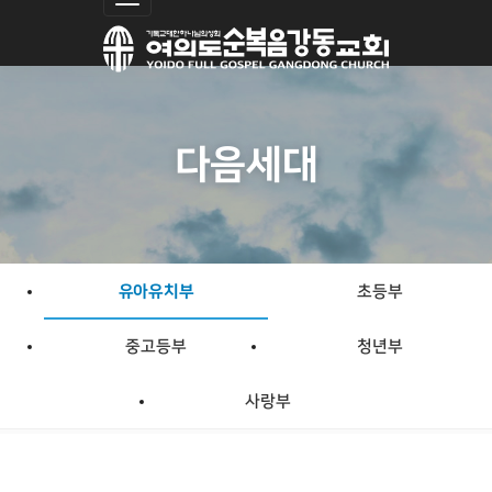
Toggle navigation
close
비밀번호 입력
다음세대
닫기
확인
유아유치부
초등부
중고등부
청년부
사랑부