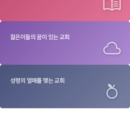
menu_book
젊은이들의
꿈이 있는 교회
cloud
성령의
열매를 맺는 교회
nutrition