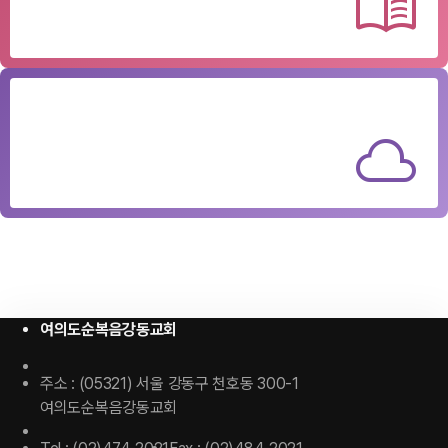
menu_book
하나님의
영광이 있는 교회
cloud
여의도순복음강동교회
주소 : (05321) 서울 강동구 천호동 300-1
여의도순복음강동교회