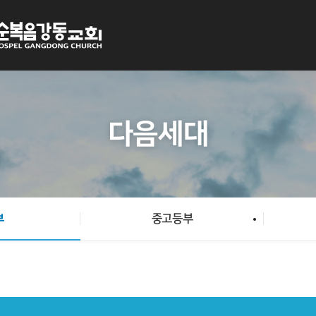
close
비밀번호 입력
다음세대
닫기
확인
부
중고등부