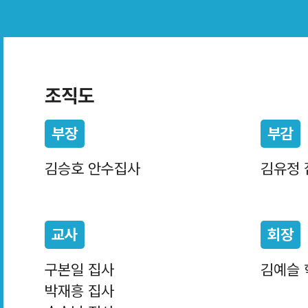
조직도
부장
부감
김승호 안수집사
김유정 
교사
회장
구본일 집사
김예슬 
박재흥 집사