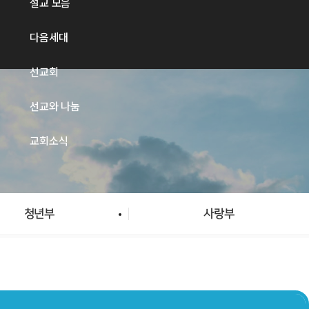
설교 모음
다음세대
선교회
선교와 나눔
교회소식
청년부
사랑부