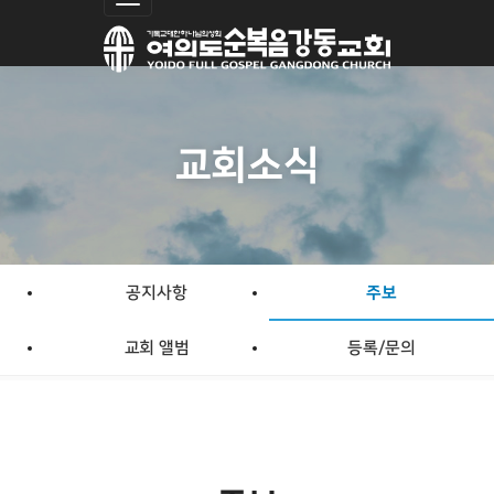
Toggle navigation
close
close
비밀번호 입력
비밀번호 입력
교회소식
닫기
닫기
삭제
삭제
공지사항
주보
교회 앨범
등록/문의